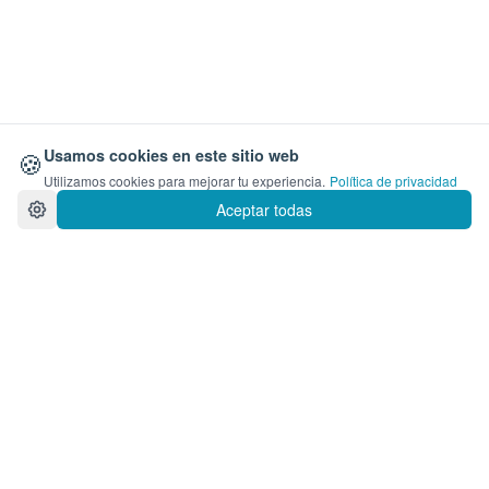
🍪
Usamos cookies en este sitio web
Utilizamos cookies para mejorar tu experiencia.
Política de privacidad
Aceptar todas
Armá tu Catálogo de Frutas y
Verduras
Creá tu catálogo digital gratis y empezá a vender
bolsones de frutas y verduras por WhatsApp con