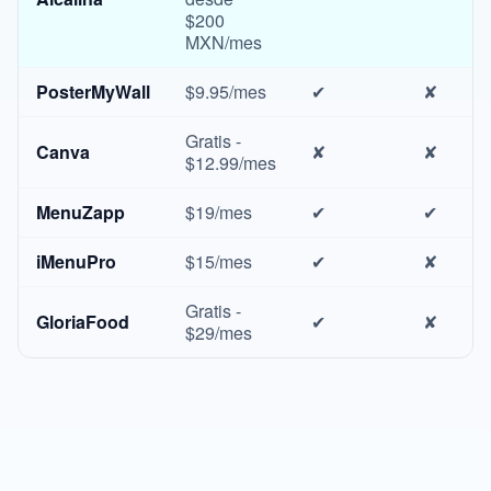
$200
MXN/mes
PosterMyWall
$9.95/mes
✔
✘
Gratis -
Canva
✘
✘
$12.99/mes
MenuZapp
$19/mes
✔
✔
iMenuPro
$15/mes
✔
✘
Gratis -
GloriaFood
✔
✘
$29/mes