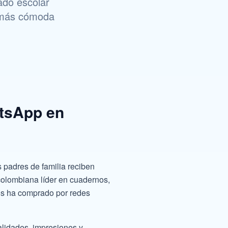
ado escolar
n más cómoda
atsApp en
 padres de familia reciben
 colombiana líder en cuadernos,
os ha comprado por redes
alidades, impresiones y