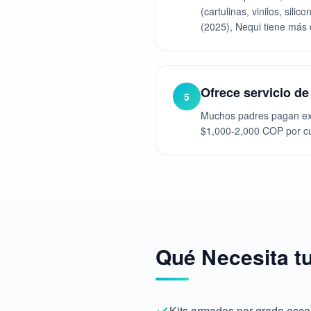
(cartulinas, vinilos, sil
(2025), Nequi tiene más d
Ofrece servicio d
5
Muchos padres pagan extr
$1,000-2,000 COP por cua
Qué Necesita tu
Kits armados por grado escola