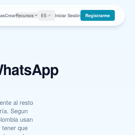
ias
Crear
Recursos
ES
Iniciar Sesión
Registrarme
WhatsApp
ente al resto
ría. Segun
olombia usan
n tener que