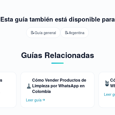
Esta guía también está disponible para
📝
📝
Guía general
Argentina
Guías Relacionadas
os
Cómo Vender Productos de
Có
🪴
🧹
Limpieza por WhatsApp en
Wh
a
Colombia
Leer g
Leer guía