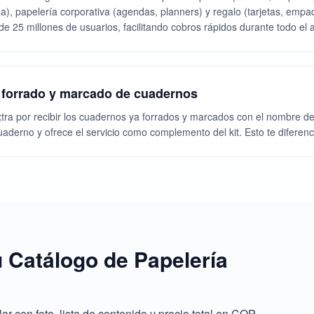
icona), papelería corporativa (agendas, planners) y regalo (tarjetas, e
e 25 millones de usuarios, facilitando cobros rápidos durante todo el 
e forrado y marcado de cuadernos
a por recibir los cuadernos ya forrados y marcados con el nombre del
derno y ofrece el servicio como complemento del kit. Esto te diferen
 Catálogo de Papelería
r con foto, lista de contenido y precio total en COP