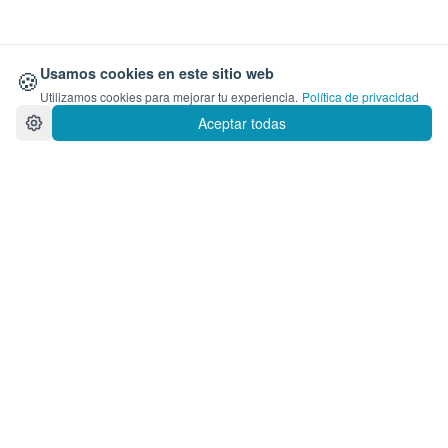
🍪
Usamos cookies en este sitio web
Utilizamos cookies para mejorar tu experiencia.
Política de privacidad
Aceptar todas
Crea tu Catálogo de Productos
Naturistas en Colombia
Organiza tus productos por beneficio con fotos,
descripciones y precios en COP. Recibe pedidos
por WhatsApp.